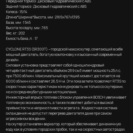
Передний тормоз : Дисковый гидравлический с ABS
Задний тормоз : Дисковый гидравлический с ABS
Колеса : 15/14
Длина*Ширина*Высота, мм : 2165x767x1395
База, мм : 1 545
Высота по седлу, мм : 765
Вес, кг : 202
Емкость бака, л. : 17
CYCLONE RT3S (SR300T) – городской максискутер, сочетающий в себе
мощный двигатель, богатую компоновку и изысканный современный
дизайн.
Силовая установка представляет собой одноцилиндровый
четырёхтактный двигатель объёмом 289 см3 имеет мощность 25 л.с.
при 7500 об/мин. Максимальный крутящий момент достигается на
6000 об/мин и составляет 26,5 Н·м. Эти показатели позволяют RT3S по
скоростным характеристикам конкурировать не только со скутерами,
но и со среднекубатурными мотоциклами.
Инжекторный впрыск топлива с блоком управления BOSCH увеличивает
топливную экономичность, а также позволяет добиться высокой
приёмистости и неприхотливости агрегата. Жидкостная система
охлаждения не допустит перегрева двигателя даже при самом
агрессивном вождении.
На скутер установлен вариатор, который обеспечивает динамичную
езду как в условиях городских пробок, так и на скоростных автострадах.