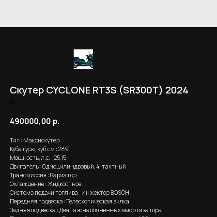
Скутер CYCLONE RT3S (SR300T) 2024
SKU:
490000,00
р.
Тип : Максискутер
Кубатура, куб.см : 289
Мощность, л.с. : 25,15
Двигатель : Одноцилиндровый, 4-тактный
Трансмиссия : Вариатор
Охлаждение : Жидкостное
Система подачи топлива : Инжектор BOSCH
Передняя подвеска : Телескопическая вилка
Задняя подвеска : Два газонаполненных амортизатора