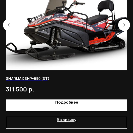
SHARMAX SHP-680 (ST)
SH
р.
311 500
4
Подробнее
В корзину