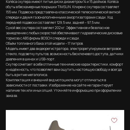
Колёса скутера имеют литые диски диаметром 14 и 15 дюймов. Колёса
обуты в бескамерные покрышки TIMSUN. Клиренс скутера составляет
155 мм. Подвеска представлена классической телескопической вилкой
спереди и двумя газонаполненными амортизаторами сзади. Ход
передней подвески составляет 129,5 мм, задней – 97,5 мм.
Сухой вес скутера составляет 202 кг. Эффективное и безопасное
замедление с любых скоростей обеспечивают гидравлические дисковые
тормоза с ABS фирмы BOSCH спереди и сзади.
Объём топливного бака этой модели – 17 литров.
Модель имеет два видеорегистратора, электрорегулируемое ветровое
стекло, подсветку пультов, возможность бесключевого доступа, датчики
давления в шинах и USB-порт.
Скутер сочетает в себе отличные технические характеристики, комфорт
и надёжность, что позволяет вам ощутить настоящую свободу и всегда
быть в ритме мегаполиса.
Комплектация и внешний вид мотоцикла могут отличаться в
зависимости от поставки. Изображение на сайте не гарантирует
наличие тех или иных опций. Уточняйте информацию при оформлении
заказа.