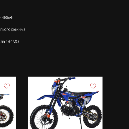
ниевые
егкого выжима
кла 194MQ