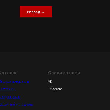
Вперед →
Каталог
Следи за нами
Эндуро мотоциклы
VK
Питбайки
Telegram
Квадроциклы
Дорожные мотоциклы