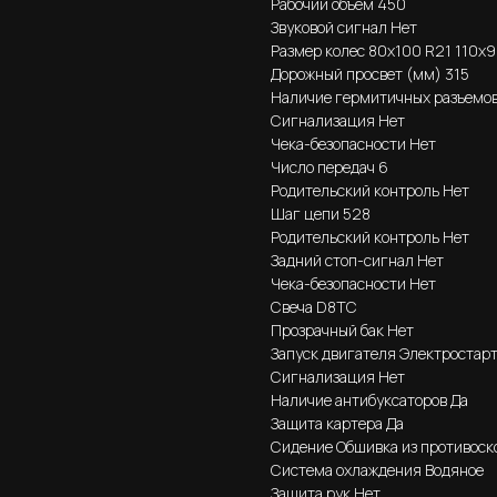
Рабочий объём 450
Звуковой сигнал Нет
Размер колес 80х100 R21 110х9
Дорожный просвет (мм) 315
Наличие гермитичных разъемов
Сигнализация Нет
Чека-безопасности Нет
Число передач 6
Родительский контроль Нет
Шаг цепи 528
Родительский контроль Нет
Задний стоп-сигнал Нет
Чека-безопасности Нет
Свеча D8TC
Прозрачный бак Нет
Запуск двигателя Электростар
Сигнализация Нет
Наличие антибуксаторов Да
Защита картера Да
Сидение Обшивка из противоск
Система охлаждения Водяное
Защита рук Нет