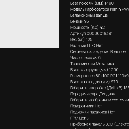
База по осям (мм) 1480
Модель карбюратора Keihin PW
Балансирный вал Да
Бензин 95
Мощность (л.с) 42
Артикул 00000018391
Вес (кг) 125
Наличие ПТС Нет
Система охлаждения Водяное
Число передач 6
Трансмиссия Механика
Высота до руля (мм) 1200
Размер колес 80х100 R21 110х9
Высота по седлу (мм) 970
Габариты в коробке (ДхШхВ) 1
Передняя фара Диодная
Габариты в собранном состоян
Поворотники Нет
Подножки пасажира Нет
ГРМ Цепь
Приборная панель LCD (Элект