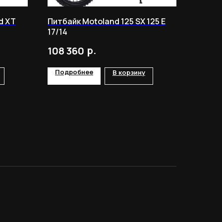
d XT
Питбайк Motoland 125 SX 125 E
17/14
р.
108 360
Подробнее
В корзину