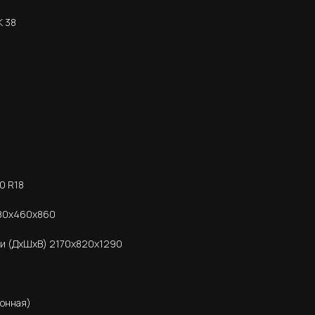
K 38
0 R18
880х460х860
ии (ДхШхВ) 2170х820х1290
ронная)