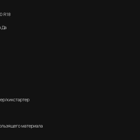
0 R18
 Да
тер/кикстартер
ользящего материала