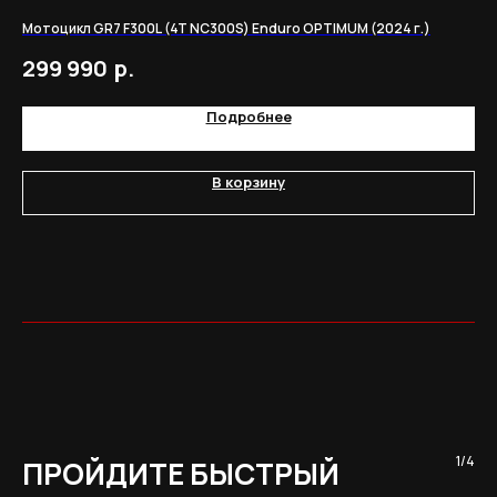
Мотоцикл GR7 F300L (4T NC300S) Enduro OPTIMUM (2024 г.)
Мо
р.
299 990
2
Подробнее
В корзину
1/4
ПРОЙДИТЕ БЫСТРЫЙ