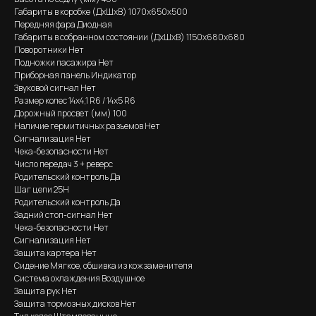
Габариты в коробке (ДхШхВ) 1070х650х500
Передняя фара Диодная
Габариты в собранном состоянии (ДхШхВ) 1150х680х680
Поворотники Нет
Подножки пасажира Нет
Приборная панель Индикатор
Звуковой сигнал Нет
Размер колес 14х4,1 R6 / 14х5 R6
Дорожный просвет (мм) 100
Наличие гермитичных разъемов Нет
Сигнализация Нет
Чека-безопасности Нет
Число передач 3 + реверс
Родительский контроль Да
Шаг цепи 25H
Родительский контроль Да
Задний стоп-сигнал Нет
Чека-безопасности Нет
Сигнализация Нет
Защита картера Нет
Сидение Мягкое, обшивка из кожзаменителя
Система охлаждения Воздушное
Защита рук Нет
Защита тормозных дисков Нет