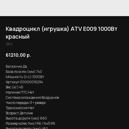
Квадроцикл (игрушка) ATV E009 1000Вт
красный
SKU:
61210,00
р.
Багажник Да
База по осям (мм) 740
Мощность (л.с) 1000Вт
Артикул 00000016294
Вес (кг) 45
Наличие ПТС Нет
Система охлаждения Воздушное
Число передач 3 + реверс
Трансмиссия Нет
Возраст Детские
Высота до руля (мм) 680
Размер колес 14х4,1 R6 / 14х5 R6
Высота по седлу (мм) 480