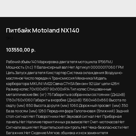
Питбайк Motoland NX140
SKU:
103550,00
р.
Рабочий объём 140 Маркировка двигателя мотоцикла 1P56FMJ
Мощность (л.с) 11 Балансирный вал Нет Артикул 00000017060 ГРМ
Цепь Запуск двигателя Кикстартер Система охлаждения Воздушно-
масляное Число передач 4 Трансмиссия Механика Модель
карбюратора MIKUNI VM22 Свеча C7HSA Бензин 92 Шаг цепи 428H
Размер колес 70х100хR17 90х100хR14 Тип колес Спицованные
металлические Вес (кг) 75 Габариты в собранном состоянии (ДхШхВ)
1780х760х1060 Габариты в коробке (ДхШхВ) 1560x460x860 Высота по
седлу (мм) 850 Высота до руля (мм) 1060 Дорожный просвет (мм) 350
База по осям (мм) 1280 Передняя фара Галогеновая (ближний) Задний
стоп-сигнал Нет Поворотники Нет Звуковой сигнал Нет Приборная
панель Нет Наличие гермитичных разъемов Нет Счет-моточасов Нет
Сигнализация Нет Родительский контроль Нет Чека-безопасности Нет
Багажник Нет Сидение Мягкое, обшивка из кожзаменителя