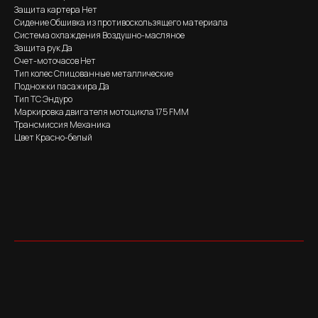
Защита картера Нет
Сидение Обшивка из противоскользящего материала
Система охлаждения Воздушно-масляное
Защита рук Да
Счет-моточасов Нет
Тип колес Спицованные металлические
Подножки пасажира Да
Тип ТС Эндуро
Маркировка двигателя мотоцикла 175 FMM
Трансмиссия Механика
Цвет Красно-белый