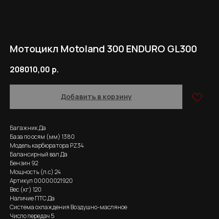
Мотоцикл Motoland 300 ENDURO GL300
208010,00
р.
Добавить в корзину
Багажник Да
База по осям (мм) 1380
Модель карбюратора PZ34
Балансирный вал Да
Бензин 92
Мощность (л.с) 24
Артикул 00000021920
Вес (кг) 120
Наличие ПТС Да
Система охлаждения Воздушно-масляное
Число передач 5