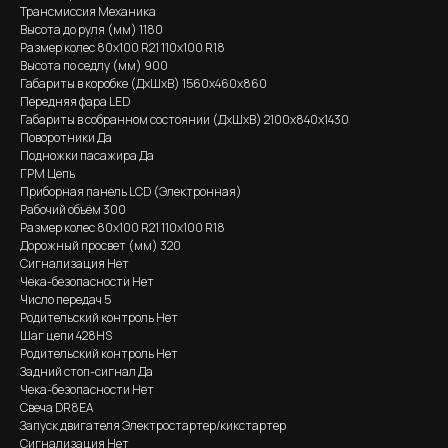
Трансмиссия Механика
Высота до руля (мм) 1180
Размер колес 80х100 R21 110х100 R18
Высота по седлу (мм) 900
Габариты в коробке (ДхШхВ) 1560x460x860
Передняя фара LED
Габариты в собранном состоянии (ДхШхВ) 2100x840x1430
Поворотники Да
Подножки пасажира Да
ГРМ Цепь
Приборная панель LCD (Электронная)
Рабочий объём 300
Размер колес 80х100 R21 110х100 R18
Дорожный просвет (мм) 320
Сигнализация Нет
Чека-безопасности Нет
Число передач 5
Родительский контроль Нет
Шаг цепи 428HS
Родительский контроль Нет
Задний стоп-сигнал Да
Чека-безопасности Нет
Свеча DR8EA
Запуск двигателя Электростартер/кикстартер
Сигнализация Нет