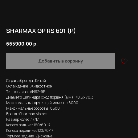
SHARMAX GP RS 601 (P)
665900,00
р.
Добавить в корзину
Страна бренда : Китай
Охлаждение : Жидкостное
Тип топлива : AИ92-95
Диаметр цилиндра x ход поршня (мм) : 70.5 x 70.3
Максимальный крутящий момент : 6000
Максимальные обороты : 8500
Бренд : Sharmax Motors
Размер колес : 17/17
Колеса задние : 160/60-17
Колеса передние : 120/70-17
Тормоза задние : Дисковые