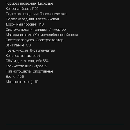
Тормоза передние : Дисковые
Колесная база : 1420
Подвеска передняя : Телескопическая
Подвеска задняя : Маятниковая
Дорожный просвет : 140
Система подачи топлива : Инжектор
Материал рамы : Хромомолибденовый сплав
Система запуска : Электростартер
Зажигание : CDI
Трансмиссия : 6-ступенчатая
Количество тактов : 4
Объём двигателя, куб : 554
Количество цилиндров : 2
Тип мотоцикла : Спортивные
Вес, кг : 186
Мощность (л.с.) : 61