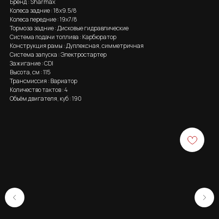
Бренд : Sharmax
Колеса задние : 18x9.5/8
Колеса передние : 19x7/8
Тормоза задние : Дисковые гидравлические
Система подачи топлива : Карбюратор
Конструкция рамы : Дуплексная, симметричная
Система запуска : Электростартер
Зажигание : CDI
Высота, см : 115
Трансмиссия : Вариатор
Количество тактов : 4
Объём двигателя, куб : 190