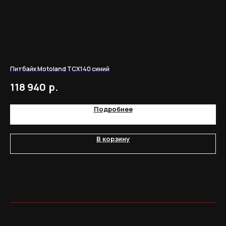
Питбайк Motoland TCX140 синий
Мо
р.
118 940
1
Подробнее
В корзину