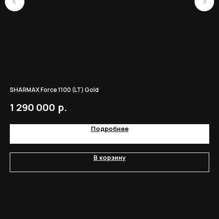
SHARMAX Force 1100 (LT) Gold
Мо
р.
1 290 000
1
Подробнее
В корзину