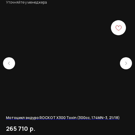
Уточняйте у менеджера
Мотоцикл эндуро ROCKOT X300 Toxin (300сс, 174MN-3, 21/18)
OX
р.
265 710
2