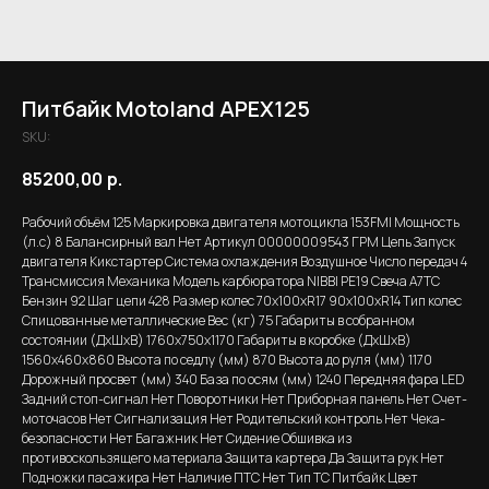
Питбайк Motoland APEX125
SKU:
85200,00
р.
Рабочий объём 125 Маркировка двигателя мотоцикла 153FMI Мощность
(л.с) 8 Балансирный вал Нет Артикул 00000009543 ГРМ Цепь Запуск
двигателя Кикстартер Система охлаждения Воздушное Число передач 4
Трансмиссия Механика Модель карбюратора NIBBI PE19 Свеча A7TC
Бензин 92 Шаг цепи 428 Размер колес 70х100хR17 90х100хR14 Тип колес
Спицованные металлические Вес (кг) 75 Габариты в собранном
состоянии (ДхШхВ) 1760х750х1170 Габариты в коробке (ДхШхВ)
1560x460x860 Высота по седлу (мм) 870 Высота до руля (мм) 1170
Дорожный просвет (мм) 340 База по осям (мм) 1240 Передняя фара LED
Задний стоп-сигнал Нет Поворотники Нет Приборная панель Нет Счет-
моточасов Нет Сигнализация Нет Родительский контроль Нет Чека-
безопасности Нет Багажник Нет Сидение Обшивка из
противоскользящего материала Защита картера Да Защита рук Нет
Подножки пасажира Нет Наличие ПТС Нет Тип ТС Питбайк Цвет