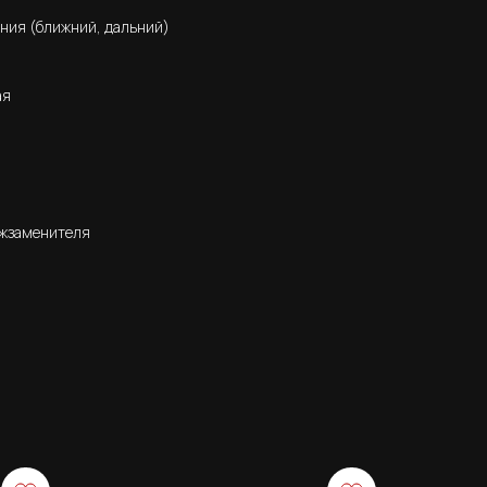
ния (ближний, дальний)
ая
ожзаменителя