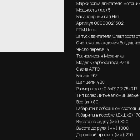
Маркировка двигателя мотоци
Мощность (л.с) 5
Балансирный вал Нет
Артикул 00000021502
ГРМ Цепь
Запуск двигателя Электростар
Система охлаждения Воздушно
Число передач 4
Трансмиссия Механика
Модель карбюратора PZ19
Свеча A7TC
Бензин 92
Шаг цепи 428
Размер колес 2.5хR17 2.75хR17
Тип колес Литые алюминиевые
Вес (кг) 80
Габариты в собранном состоян
Габариты в коробке (ДхШхВ) 1
Высота по седлу (мм) 820
Высота до руля (мм) 1000
Дорожный просвет (мм) 210