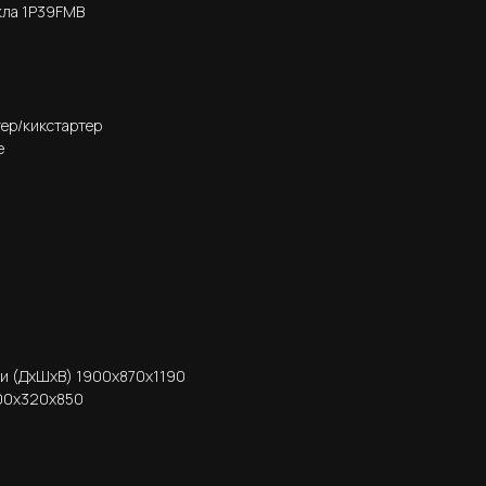
кла 1P39FMB
тер/кикстартер
е
ии (ДхШхВ) 1900х870х1190
700x320x850