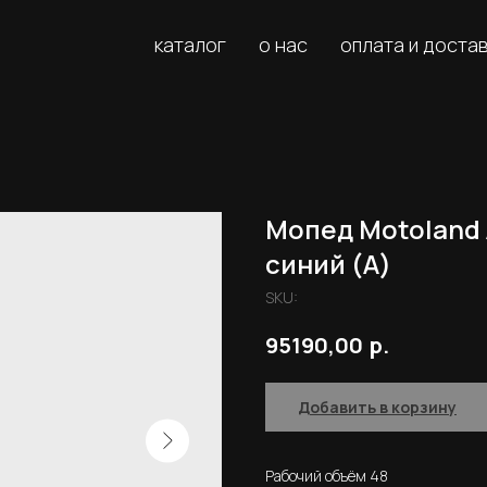
каталог
о нас
оплата и доста
Мопед Motoland А
синий (A)
SKU:
р.
95190,00
Добавить в корзину
Рабочий объём 48