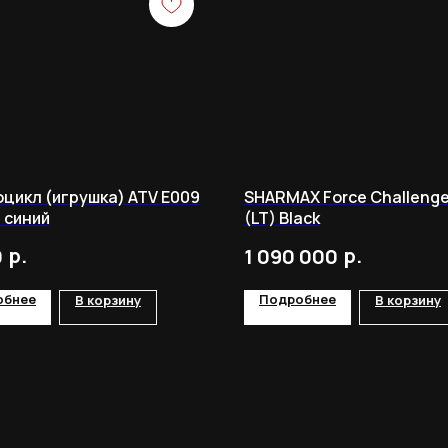
цикл (игрушка) ATV E009
SHARMAX Force Challenge
 синий
(LT) Black
р.
р.
0
1 090 000
обнее
Подробнее
В корзину
В корзину