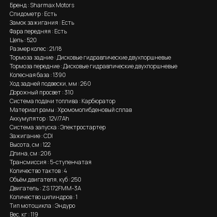
Бренд : Sharmax Motors
Спидометр : Есть
Замок зажигания : Есть
Фара передняя : Есть
Цепь : 520
Размер колес : 21/18
Тормоза задние : Дисковые гидравлические двухпоршневые
Тормоза передние : Дисковые гидравлические двухпоршневые
Колесная база : 1390
Ход задней подвески, мм : 260
Дорожный просвет : 310
Система подачи топлива : Карбюратор
Материал рамы : Хромомолибденовый сплав
Аккумулятор : 12V/7Аh
Система запуска : Электростартер
Зажигание : CDI
Высота, см : 122
Длина, см : 206
Трансмиссия : 5-ступенчатая
Количество тактов : 4
Объём двигателя, куб : 250
Двигатель : ZS 172FMM-3A
Количество цилиндров : 1
Тип мотоцикла : Эндуро
Вес, кг : 119