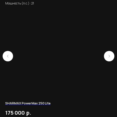
Мощность (л.с.) : 21
SHARMAX PowerMax 250 Lite
Мот
р.
175 000
3