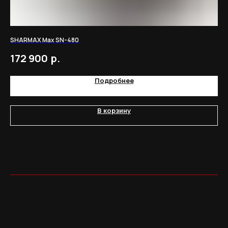
SHARMAX Max SN-480
Пит
р.
172 900
1
Подробнее
В корзину