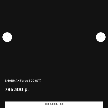
SHARMAX Force 620 (ST)
Пит
202
р.
795 300
1
Подробнее