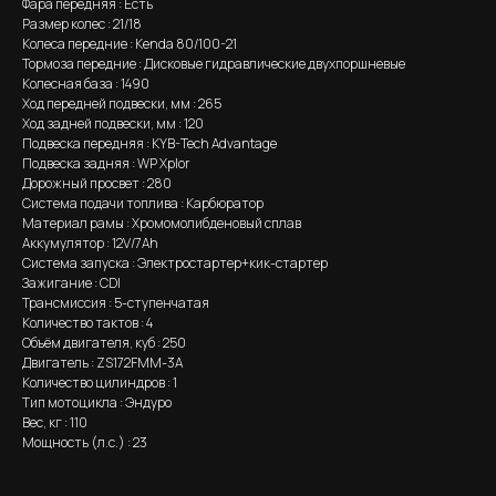
Фара передняя : Есть
Размер колес : 21/18
Колеса передние : Kenda 80/100-21
Тормоза передние : Дисковые гидравлические двухпоршневые
Колесная база : 1490
Ход передней подвески, мм : 265
Ход задней подвески, мм : 120
Подвеска передняя : KYB-Tech Advantage
Подвеска задняя : WP Xplor
Дорожный просвет : 280
Система подачи топлива : Карбюратор
Материал рамы : Хромомолибденовый сплав
Аккумулятор : 12V/7Аh
Система запуска : Электростартер+кик-стартер
Зажигание : CDI
Трансмиссия : 5-ступенчатая
Количество тактов : 4
Объём двигателя, куб : 250
Двигатель : ZS172FMM-3A
Количество цилиндров : 1
Тип мотоцикла : Эндуро
Вес, кг : 110
Мощность (л.с.) : 23