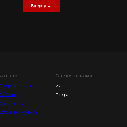
Вперед →
Каталог
Следи за нами
Эндуро мотоциклы
VK
Питбайки
Telegram
Квадроциклы
Дорожные мотоциклы