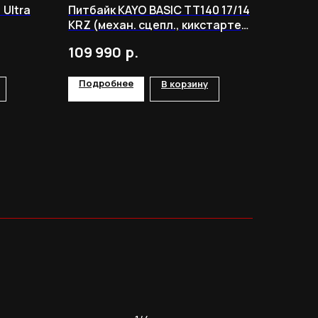
Ultra
Питбайк KAYO BASIC TT140 17/14
KRZ (механ. сцепл., кикстартер
2022 г.)
р.
109 990
Подробнее
В корзину