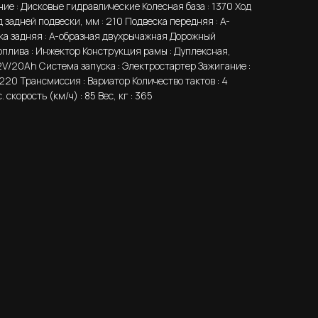
ие : Дисковые гидравлические Колесная база : 1370 Ход
д задней подвески, мм : 210 Подвеска передняя : A-
ка задняя : A-образная двухрычажная Дорожный
оплива : Инжектор Конструкция рамы : Дуплексная,
V/20Ah Система запуска : Электростартер Зажигание :
: 220 Трансмиссия : Вариатор Количество тактов : 4
 скорость (км/ч) : 85 Вес, кг : 365