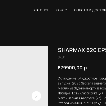
каталог
о нас
оплата и доста
SHARMAX 620 EPS
SKU:
р.
879900,00
Охлаждение : Жидкостное Поворо
выпуска : 2023 Зеркала заднего 
Масляные Задние амортизаторы
Лебедка : Есть Классификация :
Максимальная нагрузка (кг) : 
Степень сжатия : 9.9:1 Бренд : 