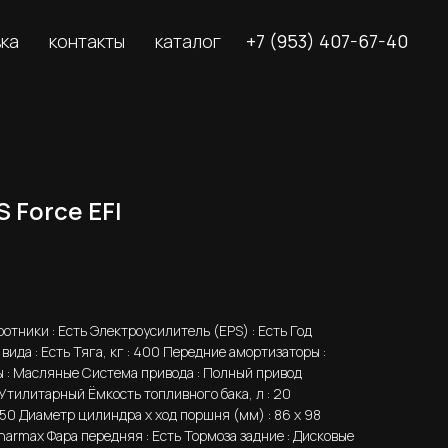
вка
контакты
каталог
+7 (953) 407-67-40
 Force EFI
тники : Есть Электроусилитель (EPS) : Есть Год
вида : Есть Тяга, кг : 400 Передние амортизаторы :
 : Масляные Система привода : Полный привод
 Утилитарный Ёмкость топливного бака, л : 20
250 Диаметр цилиндра x ход поршня (мм) : 86 х 98
Sharmax Фара передняя : Есть Тормоза задние : Дисковые