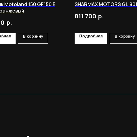
к Motoland 150 GF150 E
SHARMAX MOTORS GL 801 
оранжевый
р.
811 700
р.
60
обнее
Подробнее
В корзину
В корзину