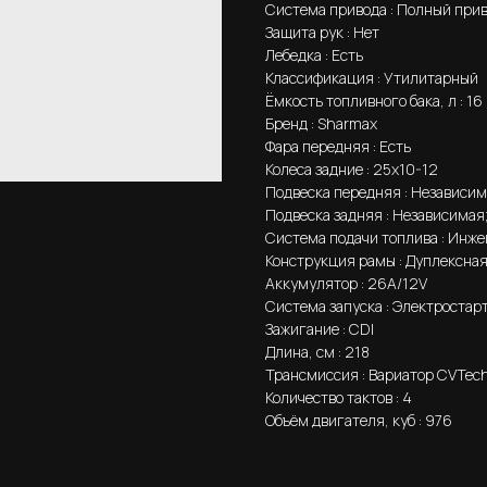
Система привода : Полный при
Защита рук : Нет
Лебедка : Есть
Классификация : Утилитарный
Ёмкость топливного бака, л : 16
Бренд : Sharmax
Фара передняя : Есть
Колеса задние : 25х10-12
Подвеска передняя : Независим
Подвеска задняя : Независимая
Система подачи топлива : Инже
Конструкция рамы : Дуплексна
Аккумулятор : 26A/12V
Система запуска : Электростар
Зажигание : CDI
Длина, см : 218
Трансмиссия : Вариатор CVTec
Количество тактов : 4
Объём двигателя, куб : 976