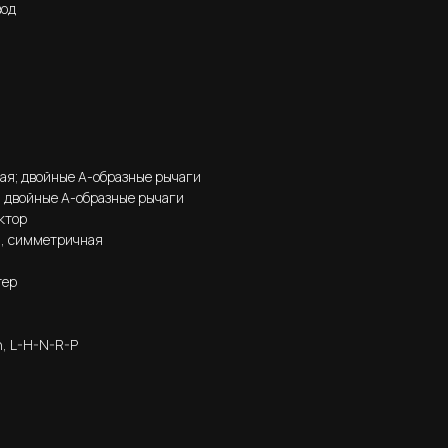
вод
ая; двойные А-образные рычаги
; двойные А-образные рычаги
ктор
я, симметричная
тер
h, L-H-N-R-P