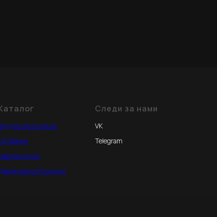
Каталог
Следи за нами
Эндуро мотоциклы
VK
Питбайки
Telegram
Квадроциклы
Дорожные мотоциклы