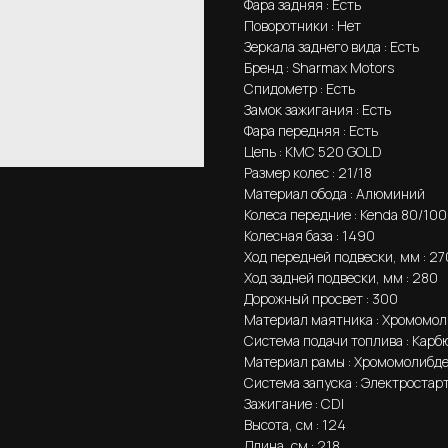
Фара задняя : Есть
Поворотники : Нет
Зеркала заднего вида : Есть
Бренд : Sharmax Motors
Спидометр : Есть
Замок зажигания : Есть
Фара передняя : Есть
Цепь : КМС 520 GOLD
Размер колес : 21/18
Материал обода : Алюминий
Колеса передние : Kenda 80/100
Колесная база : 1490
Ход передней подвески, мм : 27
Ход задней подвески, мм : 280
Дорожный просвет : 300
Материал маятника : Хромомол
Система подачи топлива : Карб
Материал рамы : Хромомолибде
Система запуска : Электростар
Зажигание : CDI
Высота, см : 124
Длина, см : 218