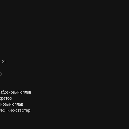
-21
0
ибденовый сплав
юратор
новый сплав
тер+кик-стартер