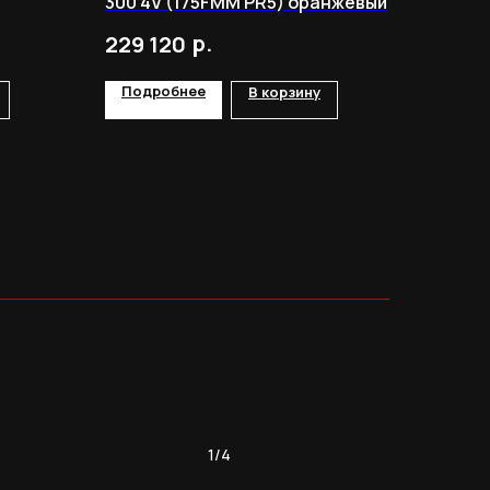
300 4V (175FMM PR5) оранжевый
р.
229 120
Подробнее
В корзину
1/4