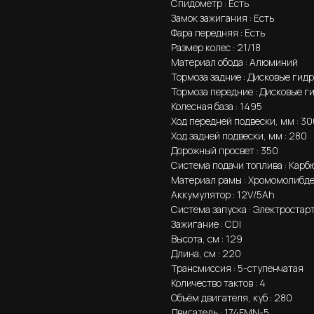
Спидометр : Есть
Замок зажигания : Есть
Фара передняя : Есть
Размер колес : 21/18
Материал обода : Алюминий
Тормоза задние : Дисковые гид
Тормоза передние : Дисковые г
Колесная база : 1495
Ход передней подвески, мм : 3
Ход задней подвески, мм : 280
Дорожный просвет : 350
Система подачи топлива : Карб
Материал рамы : Хромомолибде
Аккумулятор : 12V/5Ah
Система запуска : Электростар
Зажигание : CDI
Высота, см : 129
Длина, см : 220
Трансмиссия : 5-ступенчатая
Количество тактов : 4
Объём двигателя, куб : 280
Двигатель : 174FMN-5