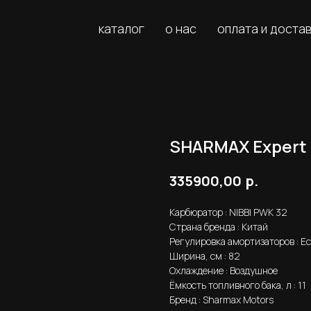
каталог
о нас
оплата и доста
SHARMAX Expert 
р.
335900,00
Карбюратор : NIBBI PWK 32
Страна бренда : Китай
Регулировка амортизаторов : Е
Ширина, см : 82
Охлаждение : Воздушное
Ёмкость топливного бака, л : 11
Бренд : Sharmax Motors