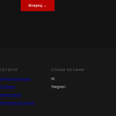
Вперед →
Каталог
Следи за нами
Эндуро мотоциклы
VK
Питбайки
Telegram
Квадроциклы
Дорожные мотоциклы