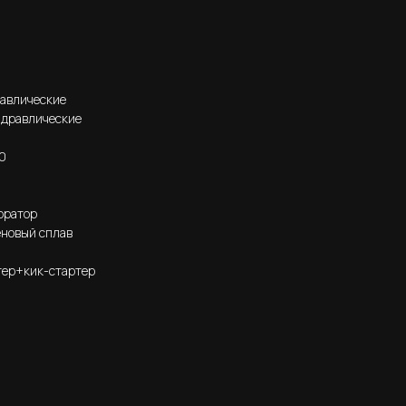
равлические
идравлические
00
юратор
новый сплав
тер+кик-стартер