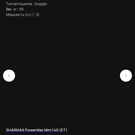
Тип мотоцикла : Эндуро
Вес, кг : 115
Мощность (л.с.) : 21
SHARMAX PowerMax Mini 140 (ST)
Мо