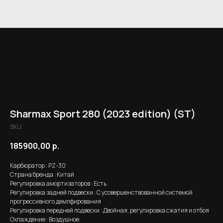
Sharmax Sport 280 (2023 edition) (ST)
SKU:
185900,00
р.
Карбюратор : PZ-30
Страна бренда : Китай
Регулировка амортизаторов : Есть
Регулировка задней подвески : С усовершенствованной системой
прогрессивного демпфирования
Регулировка передней подвески : Двойная, регулировка сжатия и отбоя
Охлаждение : Воздушное