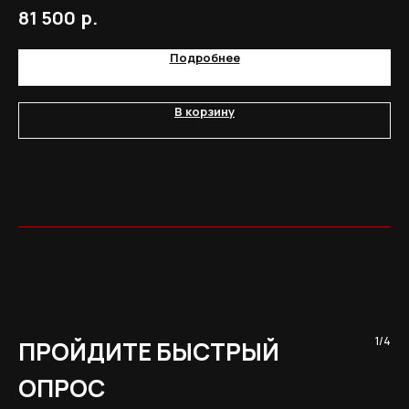
р.
81 500
4
Подробнее
В корзину
1/4
ПРОЙДИТЕ БЫСТРЫЙ
ОПРОС