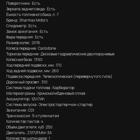
Поворотники : Есть
Зеркала заднего вида : Есть
Ёмкость топливного бака, л : 7
Бренд : Sharmax Motors
Спидометр : Есть
Замок зажигания : Есть
Фара передняя : Есть
Размер колес : 21/18
Колеса передние : Carbstone
Тормоза передние : Дисковые гидравлические двухпоршневые
Колесная база : 1390
Ход передней подвески, мм : 170
Ход задней подвески, мм : 260
Подвеска передняя : Телескопическая (перевернутого типа)
Дорожный просвет : 310
Система подачи топлива : Карбюратор
Материал рамы : Хромомолибденовый сплав
Аккумулятор : 12V/7Аh
Система запуска : Электростартер+кик-стартер
Зажигание : CDI
Трансмиссия : 5-ступенчатая
Количество тактов : 4
Объём двигателя, куб : 250
Двигатель : ZS172FMM-3A
Количество цилиндров : 1