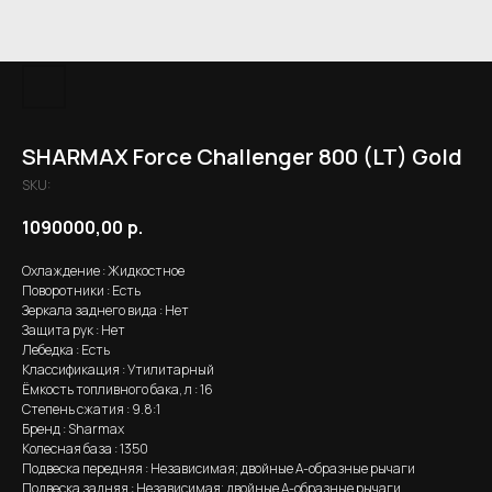
SHARMAX Force Challenger 800 (LT) Gold
SKU:
1090000,00
р.
Охлаждение : Жидкостное
Поворотники : Есть
Зеркала заднего вида : Нет
Защита рук : Нет
Лебедка : Есть
Классификация : Утилитарный
Ёмкость топливного бака, л : 16
Степень сжатия : 9.8:1
Бренд : Sharmax
Колесная база : 1350
Подвеска передняя : Независимая; двойные А-образные рычаги
Подвеска задняя : Независимая; двойные А-образные рычаги