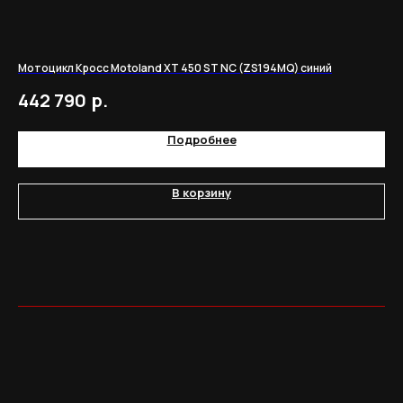
Мотоцикл Кросс Motoland XT 450 ST NC (ZS194MQ) синий
Мот
р.
442 790
3
Подробнее
В корзину