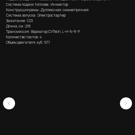
Система подачи топлива : Инжектор
Конструкция рамы : Дуплексная, симметричная
Система запуска : Электростартер
Зажигание : CDI
Длина, см : 218
Трансмиссия : Вариатор CVTech, L-H-N-R-P
Количество тактов : 4
Объём двигателя, куб : 577