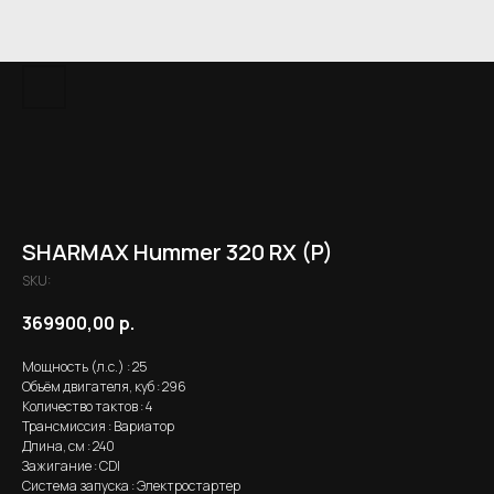
SHARMAX Hummer 320 RX (P)
SKU:
369900,00
р.
Мощность (л.с.) : 25
Объём двигателя, куб : 296
Количество тактов : 4
Трансмиссия : Вариатор
Длина, см : 240
Зажигание : CDI
Система запуска : Электростартер