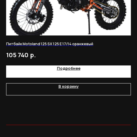
Питбайк Motoland 125 SX 125 E 17/14 оранжевый
SH
р.
105 740
1
Подробнее
В корзину