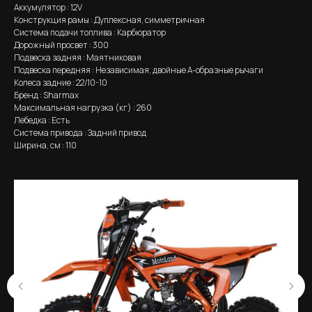
Аккумулятор : 12V
Конструкция рамы : Дуплексная, симметричная
Система подачи топлива : Карбюратор
Дорожный просвет : 300
Подвеска задняя : Маятниковая
Подвеска передняя : Независимая; двойные А-образные рычаги
Колеса задние : 22/10-10
Бренд : Sharmax
Максимальная нагрузка (кг) : 260
Лебедка : Есть
Система привода : Задний привод
Ширина, см : 110