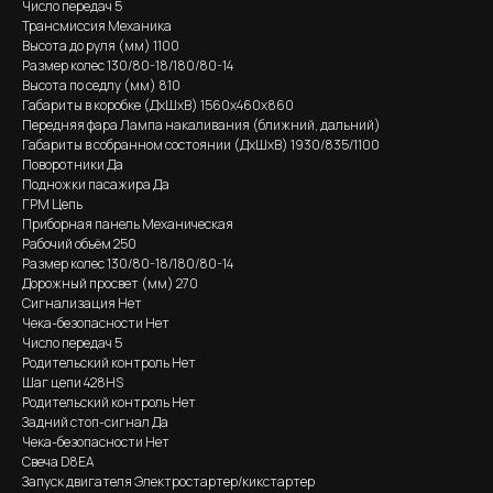
Число передач 5
Трансмиссия Механика
Высота до руля (мм) 1100
Размер колес 130/80-18/180/80-14
Высота по седлу (мм) 810
Габариты в коробке (ДхШхВ) 1560x460x860
Передняя фара Лампа накаливания (ближний, дальний)
Габариты в собранном состоянии (ДхШхВ) 1930/835/1100
Поворотники Да
Подножки пасажира Да
ГРМ Цепь
Приборная панель Механическая
Рабочий объём 250
Размер колес 130/80-18/180/80-14
Дорожный просвет (мм) 270
Сигнализация Нет
Чека-безопасности Нет
Число передач 5
Родительский контроль Нет
Шаг цепи 428HS
Родительский контроль Нет
Задний стоп-сигнал Да
Чека-безопасности Нет
Свеча D8EA
Запуск двигателя Электростартер/кикстартер