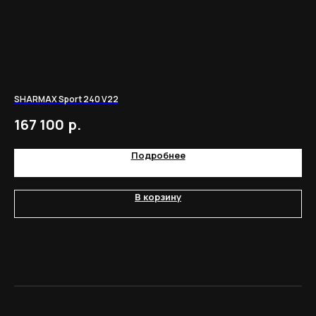
SHARMAX Sport 240 V22
SH
р.
167 100
5
Подробнее
В корзину