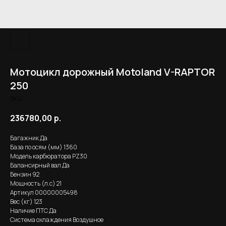
Мотоцикл дорожный Motoland V-RAPTOR
250
SKU:
236780,00
р.
Багажник Да
База по осям (мм) 1360
Модель карбюратора PZ30
Балансирный вал Да
Бензин 92
Мощность (л.с) 21
Артикул 00000005498
Вес (кг) 123
Наличие ПТС Да
Система охлаждения Воздушное