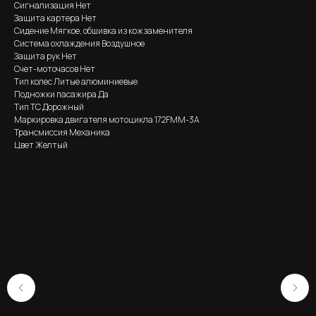
Сигнализация Нет
Защита картера Нет
Сидение Мягкое, обшивка из кожзаменителя
Система охлаждения Воздушное
Защита рук Нет
Счет-моточасов Нет
Тип колес Литые алюминиевые
Подножки пасажира Да
Тип ТС Дорожный
Маркировка двигателя мотоцикла 172FMM-3A
Трансмиссия Механика
Цвет Желтый