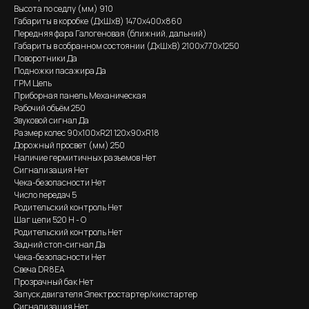
Высота по седлу (мм) 910
Габариты в коробке (ДхШхВ) 1470x400x860
Передняя фара Галогеновая (ближний, дальний)
Габариты в собранном состоянии (ДхШхВ) 2100х770х1250
Поворотники Да
Подножки пасажира Да
ГРМ Цепь
Приборная панель Механическая
Рабочий объём 250
Звуковой сигнал Да
Размер колес 90х100хR21 120х90хR18
Дорожный просвет (мм) 250
Наличие гермитичных разъемов Нет
Сигнализация Нет
Чека-безопасности Нет
Число передач 5
Родительский контроль Нет
Шаг цепи 520 H - O
Родительский контроль Нет
Задний стоп-сигнал Да
Чека-безопасности Нет
Свеча DR8EA
Прозрачный бак Нет
Запуск двигателя Электростартер/кикстартер
Сигнализация Нет