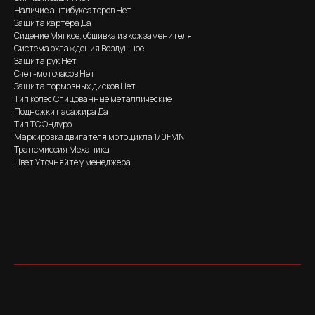
Наличие антибуксаторов Нет
Защита картера Да
Сидение Мягкое, обшивка из кожзаменителя
Система охлаждения Воздушное
Защита рук Нет
Счет-моточасов Нет
Защита тормозных дисков Нет
Тип колес Спицованные металлические
Подножки пасажира Да
Тип ТС Эндуро
Маркировка двигателя мотоцикла 170FMN
Трансмиссия Механика
Цвет Уточняйте у менеджера