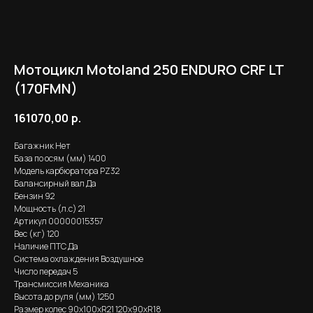
Мотоцикл Motoland 250 ENDURO CRF LT
(170FMN)
161070,00
р.
Багажник Нет
База по осям (мм) 1400
Модель карбюратора PZ32
Балансирный вал Да
Бензин 92
Мощность (л.с) 21
Артикул 00000015357
Вес (кг) 120
Наличие ПТС Да
Система охлаждения Воздушное
Число передач 5
Трансмиссия Механика
Высота до руля (мм) 1250
Размер колес 90х100хR21 120х90хR18