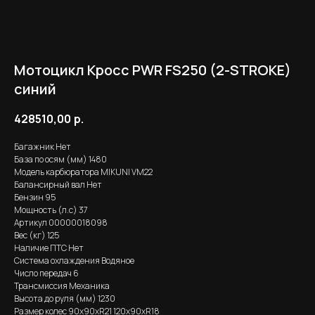
Мотоцикл Кросс PWR FS250 (2-STROKE)
синий
428510,00
р.
Багажник Нет
База по осям (мм) 1480
Модель карбюратора MIKUNI VM22
Балансирный вал Нет
Бензин 95
Мощность (л.с) 37
Артикул 00000018098
Вес (кг) 125
Наличие ПТС Нет
Система охлаждения Водяное
Число передач 6
Трансмиссия Механика
Высота до руля (мм) 1230
Размер колес 90х90хR21 120х90хR18