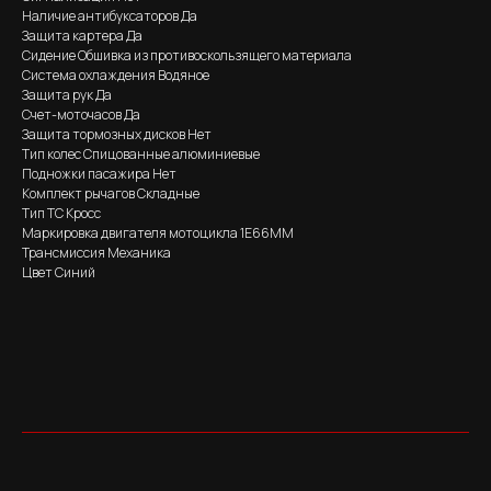
Наличие антибуксаторов Да
Защита картера Да
Сидение Обшивка из противоскользящего материала
Система охлаждения Водяное
Защита рук Да
Счет-моточасов Да
Защита тормозных дисков Нет
Тип колес Спицованные алюминиевые
Подножки пасажира Нет
Комплект рычагов Складные
Тип ТС Кросс
Маркировка двигателя мотоцикла 1E66MM
Трансмиссия Механика
Цвет Синий