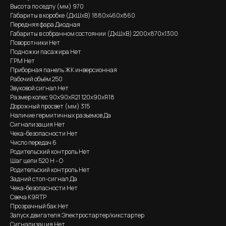
Высота по седлу (мм) 970
Габариты в коробке (ДхШхВ) 1880х460х860
Передняя фара Диодная
Габариты в собранном состоянии (ДхШхВ) 2200х870х1300
Поворотники Нет
Подножки пасажира Нет
ГРМ Нет
Приборная панель ЖК инверсионная
Рабочий объём 250
Звуковой сигнал Нет
Размер колес 90х90хR21 120х90хR18
Дорожный просвет (мм) 315
Наличие гермитичных разъемов Да
Сигнализация Нет
Чека-безопасности Нет
Число передач 6
Родительский контроль Нет
Шаг цепи 520 H - O
Родительский контроль Нет
Задний стоп-сигнал Да
Чека-безопасности Нет
Свеча K9RTP
Прозрачный бак Нет
Запуск двигателя Электростартер/кикстартер
Сигнализация Нет